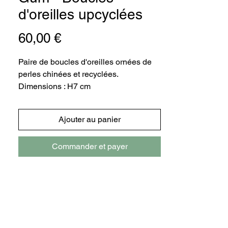
d'oreilles upcyclées
Prix
60,00 €
Paire de boucles d'oreilles ornées de
perles chinées et recyclées.
Dimensions : H7 cm
Composition : Perles cloisonnées en
métal émaillé, perle couleur mousse de
Ajouter au panier
chêne en verre faceté et autres perle
fantaisie vintage
Commander et payer