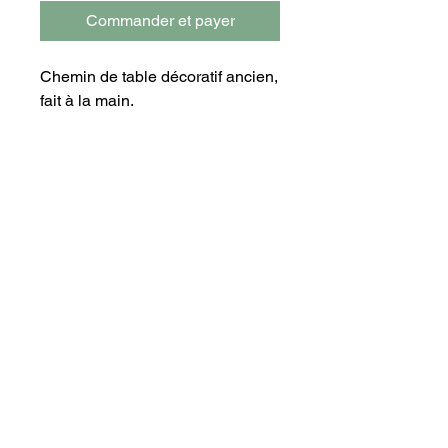
Commander et payer
Chemin de table décoratif ancien,
fait à la main.
L118 x l31 cm
MAISON CÉSAME
Décoration responsable
Sélection de pièces uniques,
chinées et artisanales