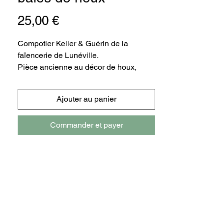
Prix
25,00 €
Compotier Keller & Guérin de la
faïencerie de Lunéville.
Pièce ancienne au décor de houx,
présentant quelques traces de son
passé. Sa patine, témoin de son vécu,
Ajouter au panier
lui confère son charme.
2 pièces disponibles.
Commander et payer
D24 x H5