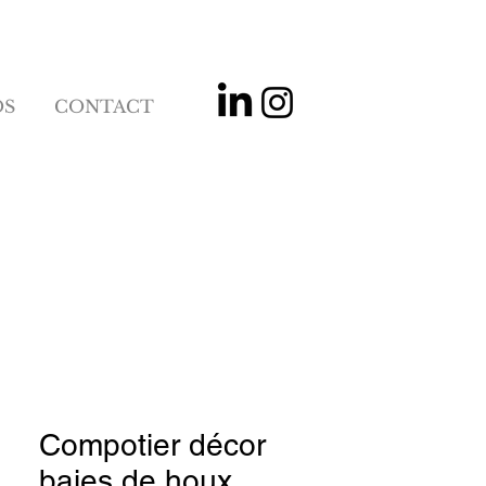
OS
CONTACT
Compotier décor
baies de houx