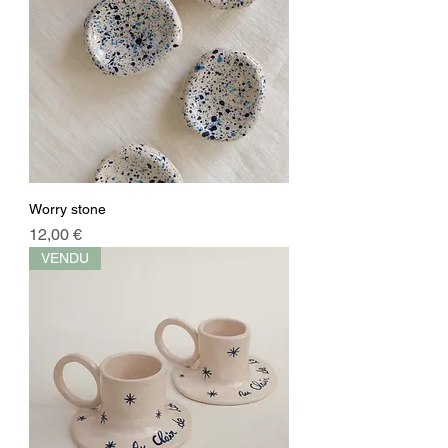
Worry stone
Prix
12,00 €
VENDU