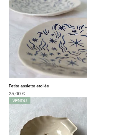
Petite assiette étoilée
Prix
25,00 €
VENDU