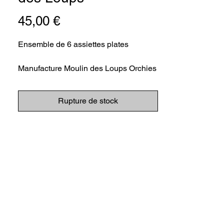
Prix
45,00 €
Ensemble de 6 assiettes plates
Manufacture Moulin des Loups Orchies
Décor grand feu (cuisson réalisée à
Rupture de stock
haute température 1200°)
Motif fleuri orange
Ø23 cm
Des traces d'usure témoignent de leur
vie passée.