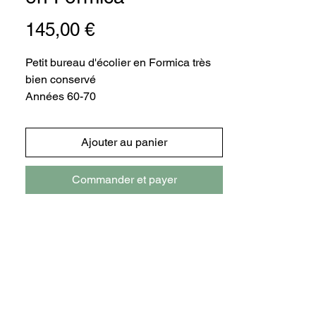
Prix
145,00 €
Petit bureau d'écolier en Formica très
bien conservé
Années 60-70
Idéal pour les enfants âgés de 3 à 6
Ajouter au panier
ans
Commander et payer
Table : L72,5 x l45,5 x H64 cm
Hauteur assise : 39 cm