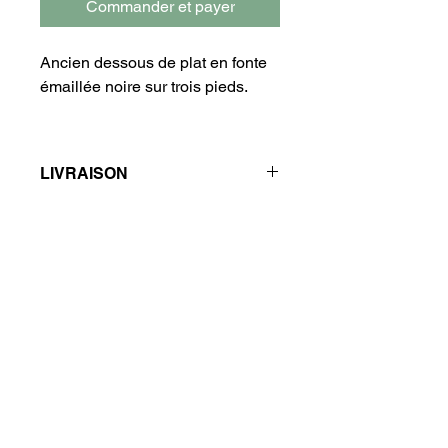
Commander et payer
Ancien dessous de plat en fonte
émaillée noire sur trois pieds.
Diamètre : 21 cm
LIVRAISON
Je privilégie la remise en main propre
à Choisy-le-Roi ou à proximité :
​Livraison petits objets (à vélo dans un
rayon de 5 km) : +7€
​Livraison objets volumineux (en
voiture dans un rayon de 10 km) :
+15€
Vous habitez loin ? Je livre avec
Cocolis, transport de colis entre
particuliers (www.cocolis.fr)