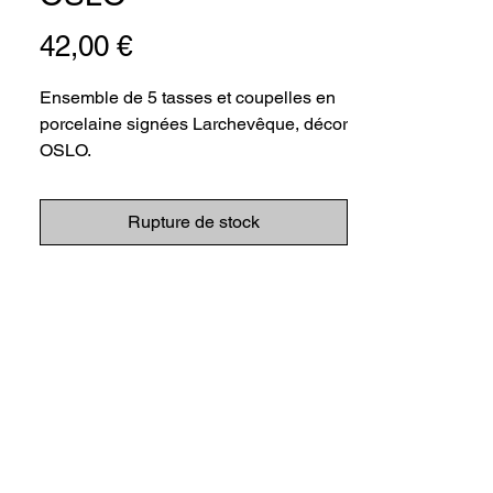
Prix
42,00 €
Ensemble de 5 tasses et coupelles en
porcelaine signées Larchevêque, décor
OSLO.
Élégantes, délicates et folles de
Rupture de stock
modernité !
Diamètre tasse : 9 cm
Hauteur tasse : 5 cm
Diamètre coupelle : 12 cm