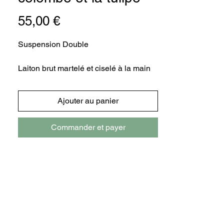
Prix
55,00 €
Suspension Double
Laiton brut martelé et ciselé à la main
Dimension : 21 x 24 cm
Ajouter au panier
Entretien
Commander et payer
Laiton martelé : dentifrice
Laiton poli : Miror